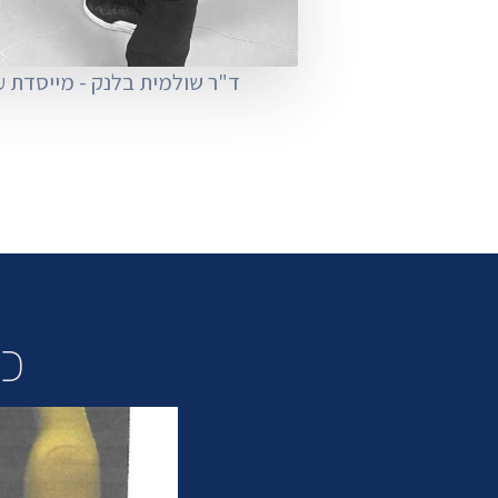
ד"ר שולמית בלנק - מייסדת ע
כת