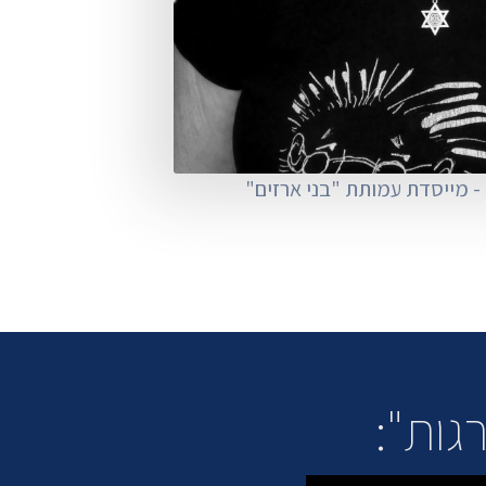
- מייסדת עמותת "בני ארזים"