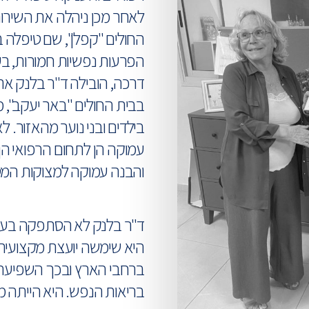
לאחר מכן ניהלה את השירות
החולים "קפלן", שם טיפלה בא
הפרעות נפשיות חמורות, ב
דרכה, הובילה ד"ר בלנק את
בבית החולים "באר יעקב", 
בילדים ובני נוער מהאזור. 
עמוקה הן לתחום הרפואי הן
והבנה עמוקה למצוקות המט
ד"ר בלנק לא הסתפקה בעבו
היא שימשה יועצת מקצועית ל
ברחבי הארץ ובכך השפיעה 
בריאות הנפש. היא הייתה מע