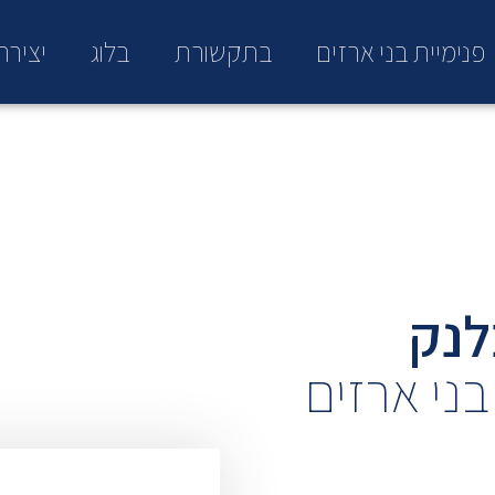
פנימיית בני ארזים
בתקשורת
בלוג
יציר
לנק
ני ארזים