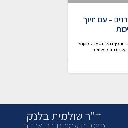
ים – עם חיוך
כות
ויום כיף בבאולינג, שכולו מוקדש
 המסגרת נהנו ממשחקים,
ד"ר שולמית בלנק
מייסדת עמותת בני ארזים